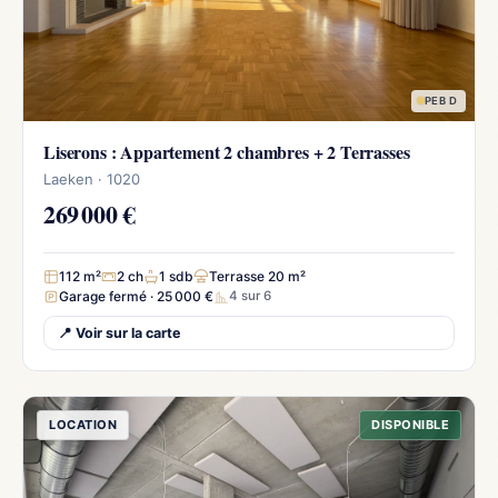
PEB D
Liserons : Appartement 2 chambres + 2 Terrasses
Laeken · 1020
269 000 €
112 m²
2 ch
1 sdb
Terrasse 20 m²
Garage fermé · 25 000 €
4 sur 6
📍 Voir sur la carte
LOCATION
DISPONIBLE