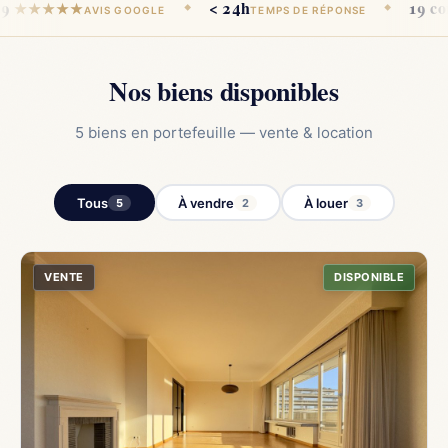
< 24h
19 communes
★
◆
◆
AVIS GOOGLE
TEMPS DE RÉPONSE
B
Nos biens disponibles
5 biens en portefeuille — vente & location
Tous
À vendre
À louer
5
2
3
VENTE
DISPONIBLE