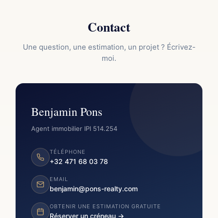
Contact
Une question, une estimation, un projet ? Écrivez-
moi.
Benjamin Pons
Agent immobilier IPI 514.254
TÉLÉPHONE
+32 471 68 03 78
EMAIL
benjamin@pons-realty.com
OBTENIR UNE ESTIMATION GRATUITE
Réserver un créneau →