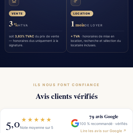
VENTE
LOCATION
3
1
%
mois
HTVA
DE LOYER
soit
3,63% TVAC
du prix de vente
+ TVA
· honoraires de mise en
— honoraires dus uniquement à la
location, recherche et sélection du
signature.
locataire incluses.
ILS NOUS FONT CONFIANCE
Avis clients vérifiés
79 avis Google
5,0
★★★★★
100 % recommandé · vérifiés
Note moyenne sur 5
Lire les avis sur Google ↗