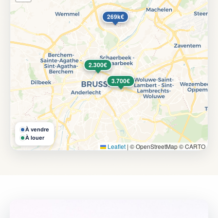
269k€
2.300€
3.700€
À vendre
À louer
Leaflet
|
© OpenStreetMap © CARTO