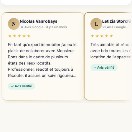
colas Vanrobays
Letizia Storchi
L
Avis Google · il y a un mois
G
Avis Google · il y a un mois
★★
★★★★★
u’expert immobilier j’ai eu le
Très aimable et réactif, il a géré
e collaborer avec Monsieur
avec brio toutes les étapes de la
s le cadre de plusieurs
location de l'appartement !
 lieux locatifs.
✓ Avis vérifié
nnel, réactif et toujours à
 il assure un suivi rigoureux
ssiers et veille à offrir un
rifié
e qualité à ses clients. Les
 sont agréables et
, ce qui rend la
tion particulièrement fluide.
mmande vivement Monsieur
me réjouis de poursuivre
borations futures