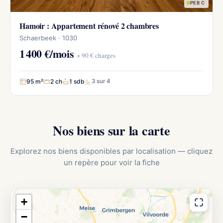
PEB C
Hamoir : Appartement rénové 2 chambres
Schaerbeek · 1030
1 400 €/mois
+ 90 € charges
95 m²
2 ch
1 sdb
3 sur 4
Nos biens sur la carte
Explorez nos biens disponibles par localisation — cliquez
un repère pour voir la fiche
+
−